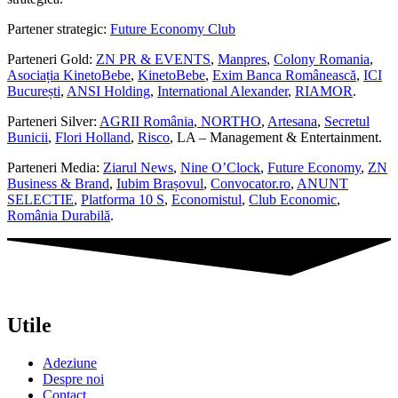
Partener strategic:
Future Economy Club
Parteneri Gold:
ZN PR & EVENTS
,
Manpres
,
Colony Romania
,
Asociația KinetoBebe
,
KinetoBebe
,
Exim Banca Românească
,
ICI
București
,
ANSI Holding
,
International Alexander
,
RIAMOR
.
Parteneri Silver:
AGRII România
,
NORTHO
,
Artesana
,
Secretul
Bunicii
,
Flori Holland
,
Risco
, LA – Management & Entertainment.
Parteneri Media:
Ziarul News
,
Nine O’Clock
,
Future Economy
,
ZN
Business & Brand
,
Iubim Brașovul
,
Convocator.ro
,
ANUNT
SELECTIE
,
Platforma 10 S
,
Economistul
,
Club Economic
,
România Durabilă
.
Utile
Adeziune
Despre noi
Contact