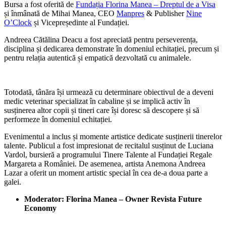
Bursa a fost oferită de
Fundația Florina Manea – Dreptul de a Visa
și înmânată de Mihai Manea, CEO
Manpres
& Publisher
Nine
O’Clock
și Vicepreședinte al Fundației.
Andreea Cătălina Deacu a fost apreciată pentru perseverența,
disciplina și dedicarea demonstrate în domeniul echitației, precum și
pentru relația autentică și empatică dezvoltată cu animalele.
Totodată, tânăra își urmează cu determinare obiectivul de a deveni
medic veterinar specializat în cabaline și se implică activ în
susținerea altor copii și tineri care își doresc să descopere și să
performeze în domeniul echitației.
Evenimentul a inclus și momente artistice dedicate susținerii tinerelor
talente. Publicul a fost impresionat de recitalul susținut de Luciana
Vardol, bursieră a programului Tinere Talente al Fundației Regale
Margareta a României. De asemenea, artista Anemona Andreea
Lazar a oferit un moment artistic special în cea de-a doua parte a
galei.
Moderator: Florina Manea – Owner Revista Future
Economy