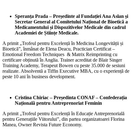
Speranța Prada –
Președinte al Fundației Ana Aslan și
Secretar General al Comitetului Național de Bioetică a
Medicamentului și Dispozitivelor Medicale din cadrul
Academiei de Științe Medicale.
A primit „Trofeul pentru Excelență în Medicina Longevității și
Bioetică”, înmânat de Elena Deacu, Practician Certificat –
Emotional Freedom Techniques & Matrix Reimprinting cu
certificare obținută în Anglia. Trainer acreditat de Blair Singer
Training Academy, Terapeut Bowen cu peste 35.000 de sesiuni
realizate. Absolventă a Tiffin Executive MBA, cu o experiență de
peste 10 ani în business development.
Cristina Chiriac –
Președinta CONAF – Confederația
Națională pentru Antreprenoriat Feminin
A primit „Trofeul pentru Excelență în Educație Antreprenorială
pentru Generațiile Viitorului”, din partea organizatoarei Florina
Manea, Owner Revista Future Economy.