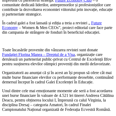
împreună cu partenerul strategic
Future Economy Club
– o
comunitate dedicată liderilor, antreprenorilor și profesioniștilor care
contribuie la dezvoltarea economiei viitorului prin inovație, educație
și parteneriate strategice.
În cadrul galei a fost lansată și ediția a treia a revistei „
Future
Economy
– Women & Men CEOs”, proiect editorial care face parte
din campania de strângere de fonduri în beneficiul educației.
Toate încasările provenite din vânzarea revistei sunt donate
Fundației Florina Manea – Dreptul de a Visa
, organizație care
derulează un parteneriat public-privat cu Centrul de Excelență Ilfov
pentru susținerea elevilor olimpici proveniți din medii defavorizate.
Organizatorii au anunțat că și în acest an își propun să ofere cât mai
multe burse financiare elevilor cu performanțe deosebite, continuând
demersul început în cadrul Galei Excelenței în Educație.
Unul dintre cele mai emoționante momente ale serii a fost acordarea
unei burse financiare în valoare de 4.521 lei tinerei Andreea Cătălina
Deacu, pentru obținerea locului I, împreună cu calul Virginia, la
disciplina Dresaj – categoria Amatori, în cadrul Finalei
Campionatului Național organizată de Federația Ecvestră Română.